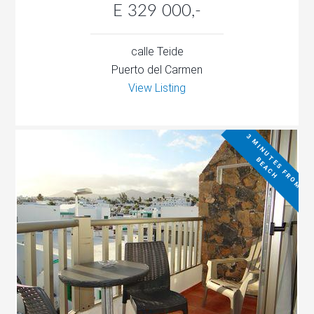
E 329 000,-
calle Teide
Puerto del Carmen
View Listing
3
M
I
N
U
T
E
S
F
R
O
M
E
A
C
H
B